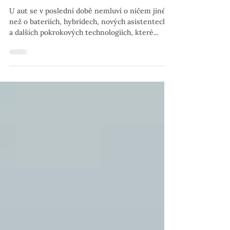
16. 7. 2023
Test Kia Stonic 1.2 DPI: Správně
obyčejná
U aut se v poslední době nemluví o ničem jiném
než o bateriích, hybridech, nových asistentech,
a dalších pokrokových technologiích, které...