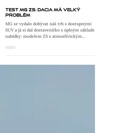
17. 7. 2023
Test MG ZS: Dacia má velký
problém
MG se vydalo dobývat náš trh s dostupnými
SUV a já si dal dostaveníčko s úplným základem
nabídky: modelem ZS s atmosférickým
motorem a...