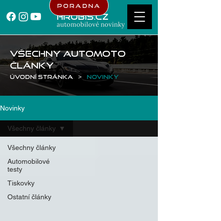
Poradna
Hrubis.cz
automobilové novinky
Všechny AUTOMOTO
články
Úvodní stránka
>
Novinky
Novinky
Všechny články
Všechny články
Automobilové
testy
Tiskovky
Ostatní články