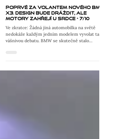
7. 12. 2024
Poprvé za volantem nového BMW
X3. Design bude dráždit, ale
motory zahřejí u srdce - 7/10
Ve zkratce: Žádná jiná automobilka na světě
nedokáže každým jedním modelem vyvolat tak
vášnivou debatu. BMW se skutečně stalo
mistrem provokací. Za poslední roky
nepředstavilo snad jediné auto, které by se
neobešlo bez nějakého pozdvižení. A nová X3 v
tomto směru opravdu tlačí na pilu. Její design
bude tak polarizující, že možná zastíní i ten fakt,
že tohle je přesně to SUV, na které jsme všichni
čekali. Proč? Protože je narvané nejmodernější
technologií, ale nezapomíná na tr