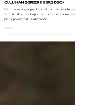
7. 12. 2024
Když náklady nejsou téma, může
být v autě i 17 km nití. Rolls-Royce
Cullinan Series II bere dech
Víte, jsem obyčejný kluk, který má rád obyčejné
věci. Nijak si nelibuji v tom, když se na mě upírá
příliš pozornosti a otevřeně...