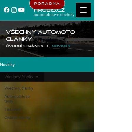
Poradna
Hrubis.cz
automobilové novinky
Všechny AUTOMOTO
články
Úvodní stránka
>
Novinky
Novinky
Všechny články
Všechny články
Automobilové
testy
Tiskovky
Ostatní články