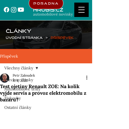
Poradna
Hrubis.cz
automobilové novinky
ČLÁNKY
Úvodní stránka
>
Příspěvek
Příspěvek
Všechny články
Petr Zaloudek
Všechny články
4. 4. 2023
Test ojetiny Renault ZOE: Na kolik
Automobilové testy
vyjde servis a provoz elektromobilu z
Tiskovky
bazaru?
Ostatní články