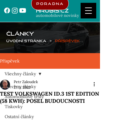
Poradna
Hrubis.cz
automobilové novinky
ČLÁNKY
Úvodní stránka
>
Příspěvek
Příspěvek
Všechny články
Petr Zaloudek
Všechny články
17. 3. 2022
TEST VOLKSWAGEN ID.3 1ST EDITION
Automobilové testy
(58 KWH): POSEL BUDOUCNOSTI
Tiskovky
Ostatní články