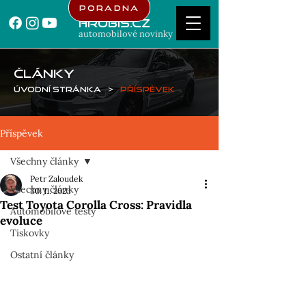
Poradna
Hrubis.cz
automobilové novinky
ČLÁNKY
Úvodní stránka
>
Příspěvek
Příspěvek
Všechny články
Petr Zaloudek
Všechny články
30. 11. 2023
Test Toyota Corolla Cross: Pravidla
Automobilové testy
evoluce
Tiskovky
Ostatní články