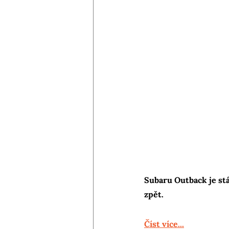
Subaru Outback je stá
zpět.
Číst více...