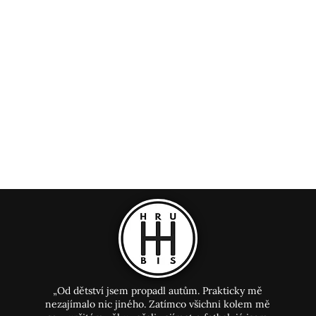
„Od dětství jsem propadl autům. Prakticky mě
nezajímalo nic jiného. Zatímco všichni kolem mě