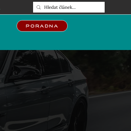
E
Poradna