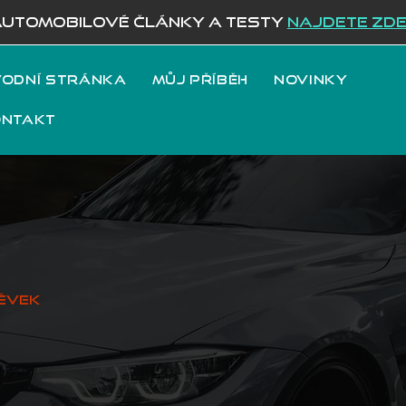
AUTOMOBILOVÉ ČLÁNKY A TESTY
NAJDETE ZD
odní stránka
Můj příběh
Novinky
ontakt
ěvek