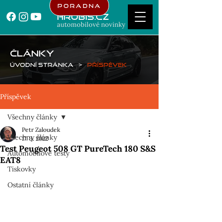
Poradna
Hrubis.cz
automobilové novinky
ČLÁNKY
Úvodní stránka
>
Příspěvek
Příspěvek
Všechny články
Petr Zaloudek
Všechny články
17. 3. 2022
Test Peugeot 508 GT PureTech 180 S&S
Automobilové testy
EAT8
Tiskovky
Ostatní články