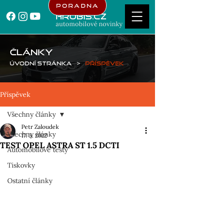
Poradna
Hrubis.cz
automobilové novinky
ČLÁNKY
Úvodní stránka
>
Příspěvek
Příspěvek
Všechny články
Petr Zaloudek
Všechny články
17. 3. 2022
TEST OPEL ASTRA ST 1.5 DCTI
Automobilové testy
Tiskovky
Ostatní články