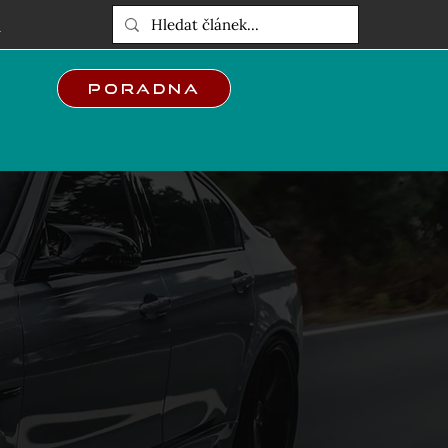
E
Poradna