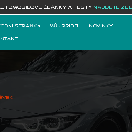
AUTOMOBILOVÉ ČLÁNKY A TESTY
NAJDETE ZD
odní stránka
Můj příběh
Novinky
ontakt
ěvek