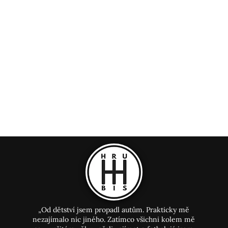
„Od dětství jsem propadl autům. Prakticky mě
nezajímalo nic jiného. Zatímco všichni kolem mě