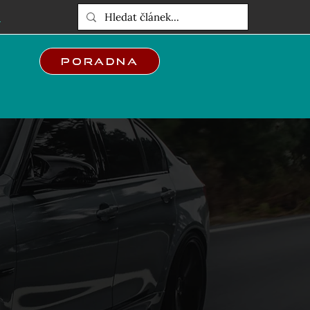
E
Poradna