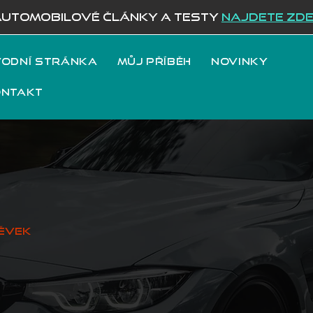
AUTOMOBILOVÉ ČLÁNKY A TESTY
NAJDETE ZD
odní stránka
Můj příběh
Novinky
ontakt
ěvek