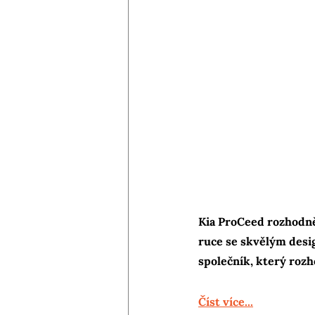
Kia ProCeed rozhodně 
ruce se skvělým desig
společník, který roz
Číst více...