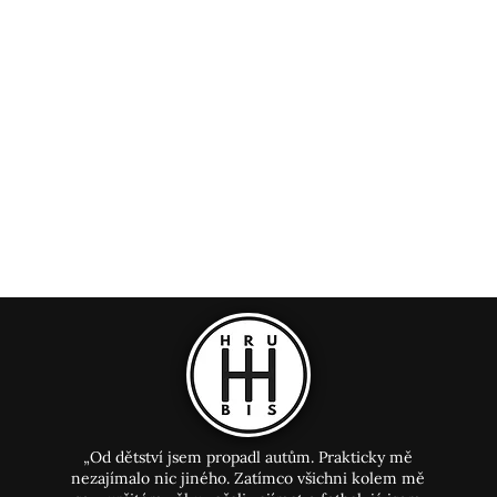
„Od dětství jsem propadl autům. Prakticky mě
nezajímalo nic jiného. Zatímco všichni kolem mě