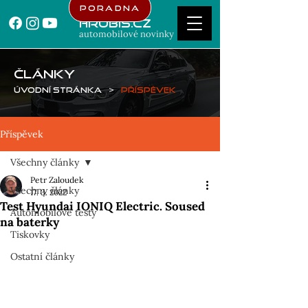
Poradna
Hrubis.cz
automobilové novinky
ČLÁNKY
Úvodní stránka
>
Příspěvek
Příspěvek
Všechny články
Petr Zaloudek
Všechny články
17. 3. 2022
Test Hyundai IONIQ Electric. Soused
Automobilové testy
na baterky
Tiskovky
Ostatní články