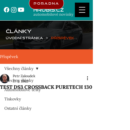
Poradna
Hrubis.cz
automobilové novinky
ČLÁNKY
Úvodní stránka
>
Příspěvek
Příspěvek
Všechny články
Petr Zaloudek
Všechny články
17. 3. 2022
TEST DS3 CROSSBACK PURETECH 130
Automobilové testy
Tiskovky
Ostatní články