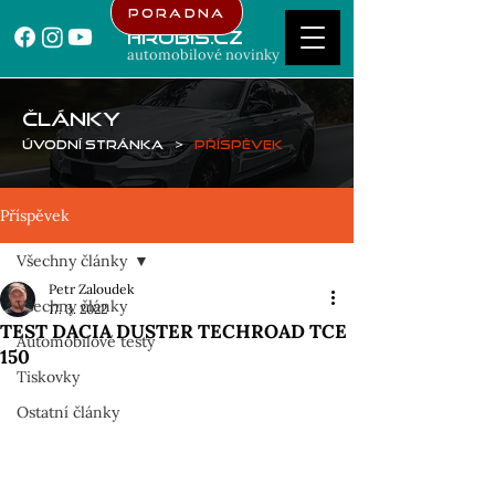
Poradna
Hrubis.cz
automobilové novinky
ČLÁNKY
Úvodní stránka
>
Příspěvek
Příspěvek
Všechny články
Petr Zaloudek
Všechny články
17. 3. 2022
TEST DACIA DUSTER TECHROAD TCE
Automobilové testy
150
Tiskovky
Ostatní články