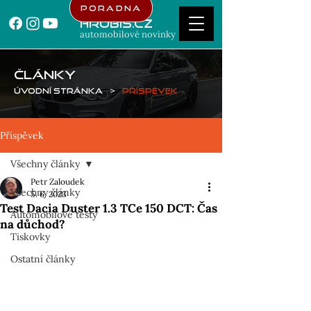
Poradna
Hrubis.cz
automobilové novinky
ČLÁNKY
Úvodní stránka
>
Příspěvek
Příspěvek
Všechny články
Petr Zaloudek
Všechny články
5. 6. 2023
Test Dacia Duster 1.3 TCe 150 DCT: Čas
Automobilové testy
na důchod?
Tiskovky
Ostatní články