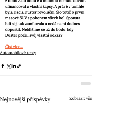
z bodu A do bodu B a budou si ho moc dovolit 
ufinancovat z vlastní kapsy. A právě v tomhle 
byla Dacia Duster revoluční. Šlo totiž o první 
masové SUV s pohonem všech kol. Spousta 
lidí si ji tak zamilovala a nedá na ní dodnes 
dopustit. Neblížíme se už do bodu, kdy 
Duster přežil svůj vlastní odkaz?
Číst více...
Automobilové testy
Zobrazit vše
Nejnovější příspěvky