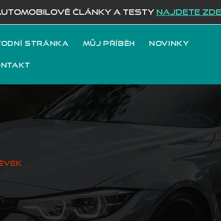
AUTOMOBILOVÉ ČLÁNKY A TESTY
NAJDETE ZD
odní stránka
Můj příběh
Novinky
ontakt
ěvek