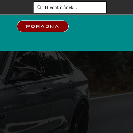
E
Poradna