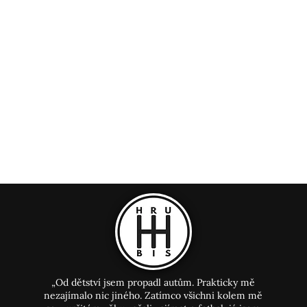
„Od dětství jsem propadl autům. Prakticky mě
nezajímalo nic jiného. Zatímco všichni kolem mě