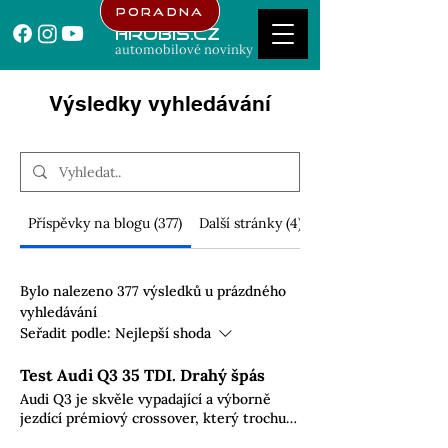
Poradna
Hrubis.cz
automobilové novinky
Výsledky vyhledávání
Příspěvky na blogu (377)
Další stránky (4)
Bylo nalezeno 377 výsledků u prázdného
vyhledávání
Seřadit podle:
Nejlepší shoda
Test Audi Q3 35 TDI. Drahý špás
Audi Q3 je skvěle vypadající a výborně
jezdící prémiový crossover, který trochu
kazí novými normami sužovaný motor a