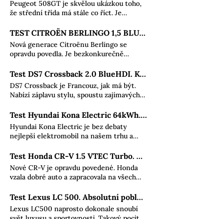
Peugeot 508GT je skvělou ukázkou toho,
pochopil. Číst více...
jistotu dlouhodobé spolehlivosti. Číst
že střední třída má stále co říct. Je
více...
nadpozemsky krásný, má skvělý interiér a
výborné jízdní vlastnosti. Přičtete k tomu
TEST CITROËN BERLINGO 1,5 BLUEHDI 130. LEVNÝ ÚTOK NA PRÉMII
výborný motor a převodovku a máte tu
Nová generace Citroënu Berlingo se
auto, které může zachránit střední třídu.
opravdu povedla. Je bezkonkurečně
Číst více...
prostorná, nabízí velice dobrý motor, jisté
jízdní vlastnosti a konečně může fungovat
Test DS7 Crossback 2.0 BlueHDI. Konečně pořádný Francouz!
i jako rodinné auto bez kompromisů. Číst
DS7 Crossback je Francouz, jak má být.
více...
Nabízí záplavu stylu, spoustu zajímavých
řešení a skvělý komfort. Jak se mu podaří
prosadit v silné konkurenci, ukáže čas -
Test Hyundai Kona Electric 64kWh. Nedá nikomu šanci
ale našlápnuto má velice dobře. Číst více...
Hyundai Kona Electric je bez debaty
nejlepší elektromobil na našem trhu a
rozhodně jeden z nejlepších na světě. Za
přijatelnou cenu nabídne dojezd, ke
Test Honda CR-V 1.5 VTEC Turbo. Nafta patří do kamen
kterému se konkurence ani nepřiblíží,
Nové CR-V je opravdu povedené. Honda
skvělou výbavu a neomezený servis na 5
vzala dobré auto a zapracovala na všech
let. Jestli nemáte s elektromobilitou
slabších místech. Výsledek je SUV,
zkušenost, tohle auto by vás mohlo
kterému se téměř nic nedá vytknout.
Test Lexus LC 500. Absolutní poblouznění
přesvědčit. Číst více...
Nabízí moderní techniku, fantastický
Lexus LC500 naprosto dokonale snoubí
motor a jistý podvozek. Pokud se vám do
svět luxusu a sportovnosti. Takový pocit