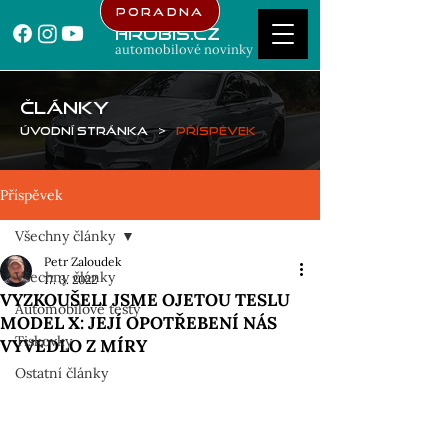
Poradna
Hrubis.cz
automobilové novinky
ČLÁNKY
Úvodní stránka
>
Příspěvek
Příspěvek
Všechny články
Petr Zaloudek
Všechny články
17. 3. 2022
VYZKOUŠELI JSME OJETOU TESLU
Automobilové testy
MODEL X: JEJÍ OPOTŘEBENÍ NÁS
Tiskovky
VYVEDLO Z MÍRY
Ostatní články