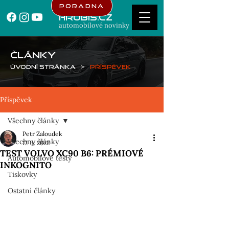
Poradna
Hrubis.cz
automobilové novinky
ČLÁNKY
Úvodní stránka
>
Příspěvek
Příspěvek
Všechny články
Petr Zaloudek
Všechny články
17. 3. 2022
TEST VOLVO XC90 B6: PRÉMIOVÉ
Automobilové testy
INKOGNITO
Tiskovky
Ostatní články