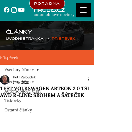
Poradna
Hrubis.cz
automobilové novinky
ČLÁNKY
Úvodní stránka
>
Příspěvek
Příspěvek
Všechny články
Petr Zaloudek
Všechny články
17. 3. 2022
TEST VOLKSWAGEN ARTEON 2.0 TSI
Automobilové testy
AWD R-LINE: SBOHEM A ŠÁTEČEK
Tiskovky
Ostatní články