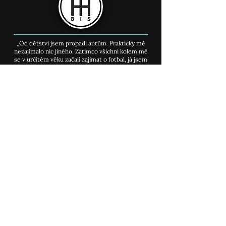
Když náklady nejsou
Test MG 5: Rod
téma, může být v autě i
baterky
17 km nití. Rolls-Royce
„Od dětství jsem propadl autům. Prakticky mě
Cullinan Series II bere
nezajímalo nic jiného. Zatímco všichni kolem mě
dech
se v určitém věku začali zajímat o fotbal, já jsem
jen čekal na konec týdne, až se v trafice objeví
cokoliv, co aspoň trochu zavání benzínem."
MENU
​Úvodní stránka >
Můj příběh
>
Auto články
>
Kurz youtube
>
Kontakt
>
SITEMAPA webu
>