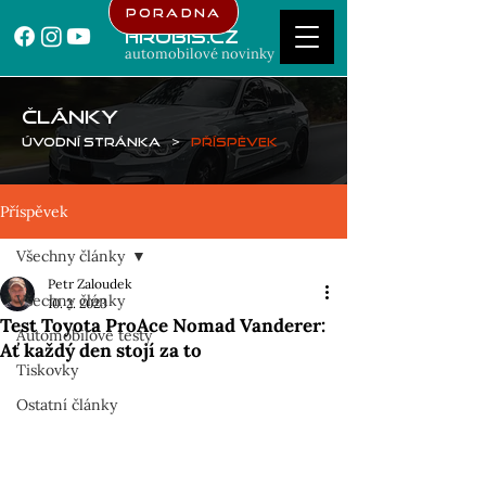
Poradna
Hrubis.cz
automobilové novinky
ČLÁNKY
Úvodní stránka
>
Příspěvek
Příspěvek
Všechny články
Petr Zaloudek
Všechny články
10. 2. 2023
Test Toyota ProAce Nomad Vanderer:
Automobilové testy
Ať každý den stojí za to
Tiskovky
Ostatní články