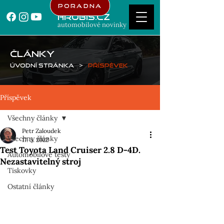
Poradna
Hrubis.cz
automobilové novinky
ČLÁNKY
Úvodní stránka
>
Příspěvek
Příspěvek
Všechny články
Petr Zaloudek
Všechny články
17. 3. 2022
Test Toyota Land Cruiser 2.8 D-4D.
Automobilové testy
Nezastavitelný stroj
Tiskovky
Ostatní články