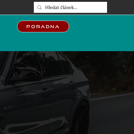
E
Poradna