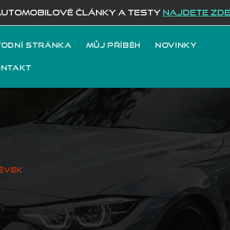
AUTOMOBILOVÉ ČLÁNKY A TESTY
NAJDETE ZD
odní stránka
Můj příběh
Novinky
ontakt
ěvek