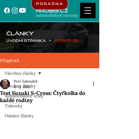
Poradna
Hrubis.cz
automobilové novinky
ČLÁNKY
Úvodní stránka
>
Příspěvek
Příspěvek
Všechny články
Petr Zaloudek
Všechny články
8. 12. 2022
Test Suzuki S-Cross: Čtyřkolka do
Automobilové testy
každé rodiny
Tiskovky
Ostatní články