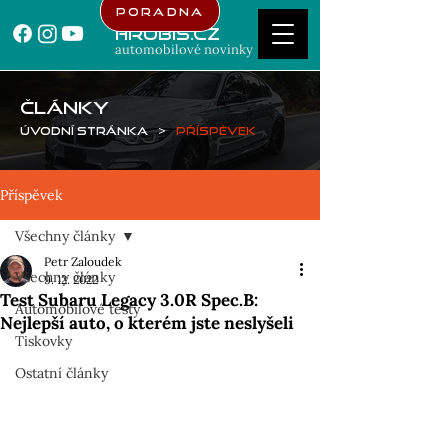
Poradna
Hrubis.cz
automobilové novinky
ČLÁNKY
Úvodní stránka
>
Příspěvek
Příspěvek
Všechny články
Petr Zaloudek
Všechny články
9. 12. 2022
Test Subaru Legacy 3.0R Spec.B:
Automobilové testy
Nejlepší auto, o kterém jste neslyšeli
Tiskovky
Ostatní články