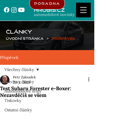
Poradna
Hrubis.cz
automobilové novinky
ČLÁNKY
Úvodní stránka
>
Příspěvek
Příspěvek
Všechny články
Petr Zaloudek
Všechny články
20. 3. 2023
Test Subaru Forester e-Boxer:
Automobilové testy
Nezavděčíš se všem
Tiskovky
Ostatní články