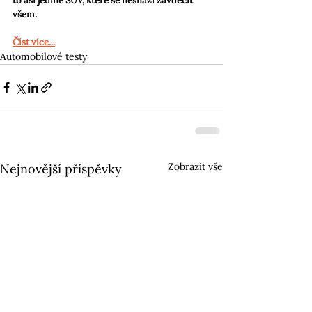
to asi jediné SUV, které se nesnaží zavděčit 
všem.
Číst více...
Automobilové testy
Zobrazit vše
Nejnovější příspěvky