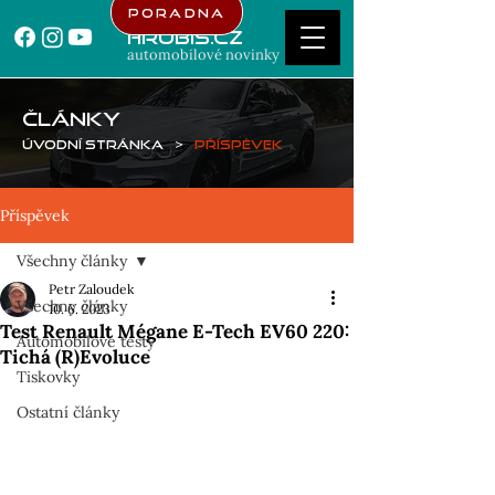
Poradna
Hrubis.cz
automobilové novinky
ČLÁNKY
Úvodní stránka
>
Příspěvek
Příspěvek
Všechny články
Petr Zaloudek
Všechny články
10. 6. 2023
Test Renault Mégane E-Tech EV60 220:
Automobilové testy
Tichá (R)Evoluce
Tiskovky
Ostatní články