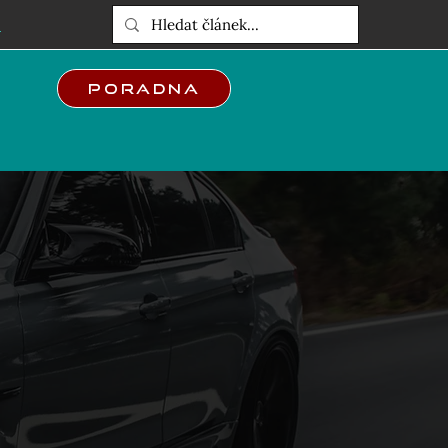
E
Poradna