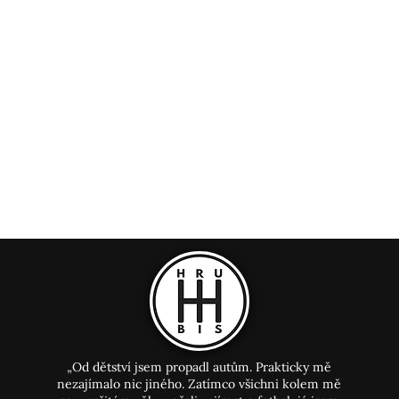
u srdce - 7/10
„Od dětství jsem propadl autům. Prakticky mě
nezajímalo nic jiného. Zatímco všichni kolem mě