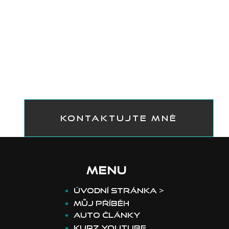
II bere dech
KONTAKTUJTE MNĚ
MENU
​Úvodní stránka >
Můj příběh
>
Auto články
>
Kurz youtube
>