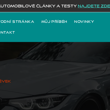
AUTOMOBILOVÉ ČLÁNKY A TESTY
NAJDETE ZD
odní stránka
Můj příběh
Novinky
ontakt
ěvek