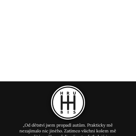
„Od dětství jsem propadl autům. Prakticky mě
nezajímalo nic jiného. Zatímco všichni kolem mě