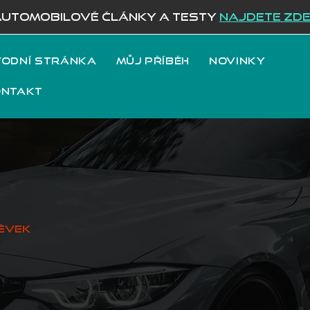
AUTOMOBILOVÉ ČLÁNKY A TESTY
NAJDETE ZD
odní stránka
Můj příběh
Novinky
ontakt
ěvek