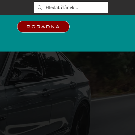
E
Poradna