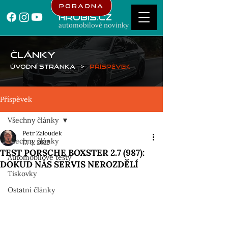
Poradna
Hrubis.cz
automobilové novinky
ČLÁNKY
Úvodní stránka
>
Příspěvek
Příspěvek
Všechny články
Petr Zaloudek
Všechny články
17. 3. 2022
TEST PORSCHE BOXSTER 2.7 (987):
Automobilové testy
DOKUD NÁS SERVIS NEROZDĚLÍ
Tiskovky
Ostatní články