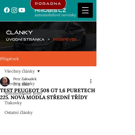
Poradna
Hrubis.cz
automobilové novinky
ČLÁNKY
Úvodní stránka
>
Příspěvek
Příspěvek
Všechny články
Petr Zaloudek
Všechny články
17. 3. 2022
TEST PEUGEOT 508 GT 1,6 PURETECH
Automobilové testy
225. NOVÁ MODLA STŘEDNÍ TŘÍDY
Tiskovky
Ostatní články