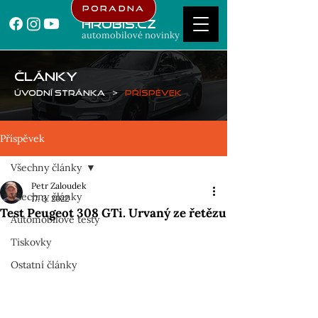
Poradna
Hrubis.cz
automobilové novinky
ČLÁNKY
Úvodní stránka
>
Příspěvek
Příspěvek
Všechny články
Petr Zaloudek
Všechny články
17. 3. 2022
Test Peugeot 308 GTi. Urvaný ze řetězu
Automobilové testy
Tiskovky
Ostatní články