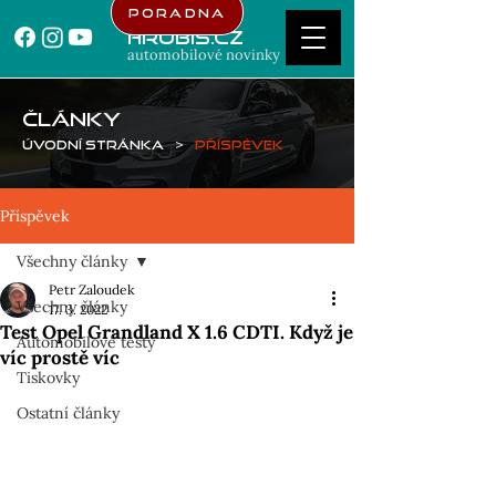
Poradna
Hrubis.cz
automobilové novinky
ČLÁNKY
Úvodní stránka
>
Příspěvek
Příspěvek
Všechny články
Petr Zaloudek
Všechny články
17. 3. 2022
Test Opel Grandland X 1.6 CDTI. Když je
Automobilové testy
víc prostě víc
Tiskovky
Ostatní články