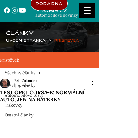
Poradna
Hrubis.cz
automobilové novinky
ČLÁNKY
Úvodní stránka
>
Příspěvek
Příspěvek
Všechny články
Petr Zaloudek
Všechny články
17. 3. 2022
TEST OPEL CORSA-E: NORMÁLNÍ
Automobilové testy
AUTO, JEN NA BATERKY
Tiskovky
Ostatní články