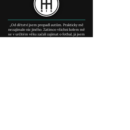
Když náklady nejsou
Test MG 5: Rod
téma, může být v autě i
baterky
17 km nití. Rolls-Royce
„Od dětství jsem propadl autům. Prakticky mě
Cullinan Series II bere
nezajímalo nic jiného. Zatímco všichni kolem mě
dech
se v určitém věku začali zajímat o fotbal, já jsem
jen čekal na konec týdne, až se v trafice objeví
cokoliv, co aspoň trochu zavání benzínem."
MENU
​Úvodní stránka >
Můj příběh
>
Auto články
>
Kurz youtube
>
Kontakt
>
SITEMAPA webu
>