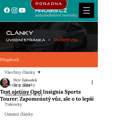
Poradna
Hrubis.cz
automobilové novinky
ČLÁNKY
Úvodní stránka
>
Příspěvek
Příspěvek
Všechny články
Petr Zaloudek
Všechny články
14. 2. 2024
Test ojetiny Opel Insignia Sports
Automobilové testy
Tourer: Zapomenutý vůz, ale o to lepší
Tiskovky
Ostatní články