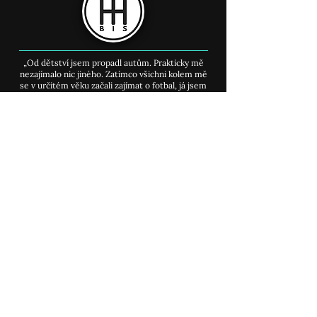
Když náklady nejsou
Test MG 5: Rod
téma, může být v autě i
baterky
17 km nití. Rolls-Royce
„Od dětství jsem propadl autům. Prakticky mě
Cullinan Series II bere
nezajímalo nic jiného. Zatímco všichni kolem mě
dech
se v určitém věku začali zajímat o fotbal, já jsem
jen čekal na konec týdne, až se v trafice objeví
cokoliv, co aspoň trochu zavání benzínem."
MENU
​Úvodní stránka >
Můj příběh
>
Auto články
>
Kurz youtube
>
Kontakt
>
SITEMAPA webu
>