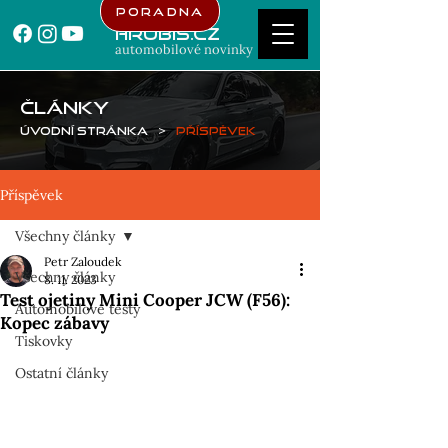
Poradna
Hrubis.cz
automobilové novinky
ČLÁNKY
Úvodní stránka
>
Příspěvek
Příspěvek
Všechny články
Petr Zaloudek
Všechny články
8. 11. 2023
Test ojetiny Mini Cooper JCW (F56):
Automobilové testy
Kopec zábavy
Tiskovky
Ostatní články