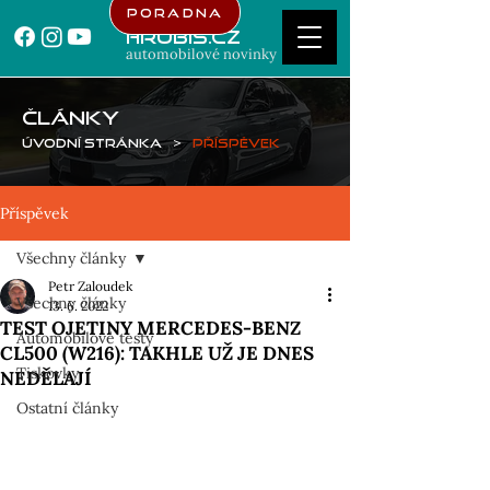
Poradna
Hrubis.cz
automobilové novinky
ČLÁNKY
Úvodní stránka
>
Příspěvek
Příspěvek
Všechny články
Petr Zaloudek
Všechny články
13. 6. 2022
TEST OJETINY MERCEDES-BENZ
Automobilové testy
CL500 (W216): TAKHLE UŽ JE DNES
Tiskovky
NEDĚLAJÍ
Ostatní články