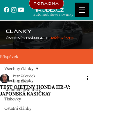
Poradna
Hrubis.cz
automobilové novinky
ČLÁNKY
Úvodní stránka
>
Příspěvek
Příspěvek
Všechny články
Petr Zaloudek
Všechny články
17. 3. 2022
TEST OJETINY HONDA HR-V:
Automobilové testy
JAPONSKÁ KASIČKA?
Tiskovky
Ostatní články