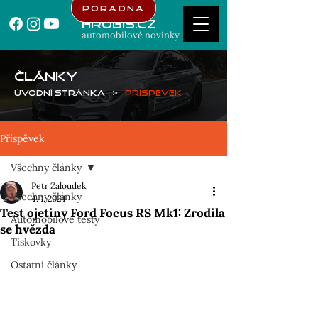
Poradna
Hrubis.cz
automobilové novinky
ČLÁNKY
Úvodní stránka
>
Příspěvek
Příspěvek
Všechny články
Petr Zaloudek
Všechny články
4. 1. 2024
Test ojetiny Ford Focus RS Mk1: Zrodila
Automobilové testy
se hvězda
Tiskovky
Ostatní články