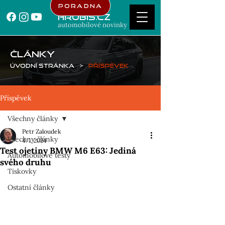
Poradna
Hrubis.cz
automobilové novinky
ČLÁNKY
Úvodní stránka
>
Příspěvek
Příspěvek
Všechny články
Petr Zaloudek
Všechny články
4. 1. 2024
Test ojetiny BMW M6 E63: Jediná
Automobilové testy
svého druhu
Tiskovky
Ostatní články