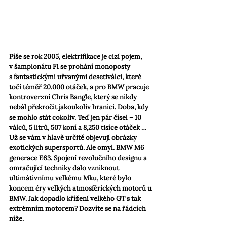
Píše se rok 2005, elektrifikace je cizí pojem, 
v šampionátu F1 se prohání monoposty 
s fantastickými uřvanými desetiválci, které 
točí téměř 20.000 otáček, a pro BMW pracuje 
kontroverzní Chris Bangle, který se nikdy 
nebál překročit jakoukoliv hranici. Doba, kdy 
se mohlo stát cokoliv. Teď jen pár čísel – 10 
válců, 5 litrů, 507 koní a 8,250 tisíce otáček … 
Už se vám v hlavě určitě objevují obrázky 
exotických supersportů. Ale omyl. BMW M6 
generace E63. Spojení revolučního designu a 
omračující techniky dalo vzniknout 
ultimátivnímu velkému Mku, které bylo 
koncem éry velkých atmosférických motorů u 
BMW. Jak dopadlo křížení velkého GT s tak 
extrémním motorem? Dozvíte se na řádcích 
níže.