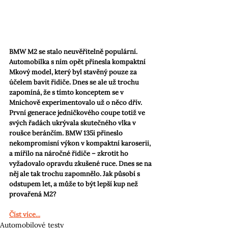
BMW M2 se stalo neuvěřitelně populární. 
Automobilka s ním opět přinesla kompaktní 
Mkový model, který byl stavěný pouze za 
účelem bavit řidiče. Dnes se ale už trochu 
zapomíná, že s tímto konceptem se v 
Mnichově experimentovalo už o něco dřív. 
První generace jedničkového coupe totiž ve 
svých řadách ukrývala skutečného vlka v 
roušce beránčím. BMW 135i přineslo 
nekompromisní výkon v kompaktní karoserii, 
a mířilo na náročné řidiče – zkrotit ho 
vyžadovalo opravdu zkušené ruce. Dnes se na 
něj ale tak trochu zapomnělo. Jak působí s 
odstupem let, a může to být lepší kup než 
provařená M2?
Číst více...
Automobilové testy