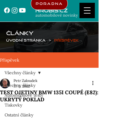
Poradna
Hrubis.cz
automobilové novinky
ČLÁNKY
Úvodní stránka
>
Příspěvek
Příspěvek
Všechny články
Petr Zaloudek
Všechny články
17. 3. 2022
TEST OJETINY BMW 135I COUPÉ (E82):
Automobilové testy
UKRYTÝ POKLAD
Tiskovky
Ostatní články