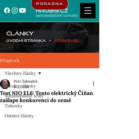
Poradna
Hrubis.cz
automobilové novinky
ČLÁNKY
Úvodní stránka
>
Příspěvek
Příspěvek
Všechny články
Petr Zaloudek
Všechny články
6. 1. 2024
Test NIO EL6: Tento elektrický Číňan
Automobilové testy
zašlape konkurenci do země
Tiskovky
Ostatní články