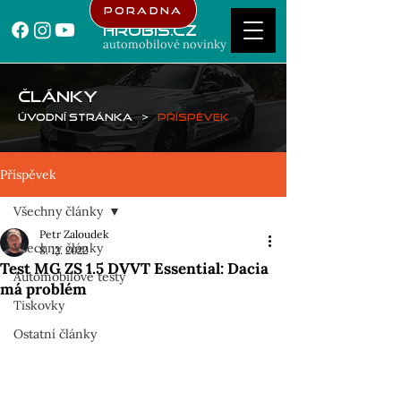
Poradna
Hrubis.cz
automobilové novinky
ČLÁNKY
Úvodní stránka
>
Příspěvek
Příspěvek
Všechny články
Petr Zaloudek
Všechny články
8. 12. 2022
Test MG ZS 1.5 DVVT Essential: Dacia
Automobilové testy
má problém
Tiskovky
Ostatní články