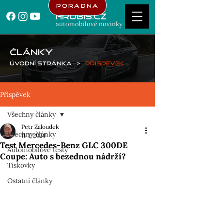
Poradna
Hrubis.cz
automobilové novinky
ČLÁNKY
Úvodní stránka
>
Příspěvek
Příspěvek
Všechny články
Petr Zaloudek
Všechny články
11. 1. 2024
Test Mercedes-Benz GLC 300DE
Automobilové testy
Coupe: Auto s bezednou nádrží?
Tiskovky
Ostatní články