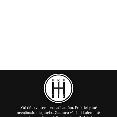
„Od dětství jsem propadl autům. Prakticky mě
nezajímalo nic jiného. Zatímco všichni kolem mě