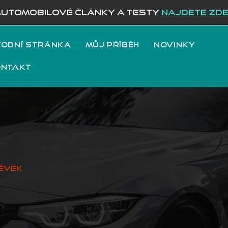
AUTOMOBILOVÉ ČLÁNKY A TESTY
NAJDETE ZD
odní stránka
Můj příběh
Novinky
ontakt
ěvek