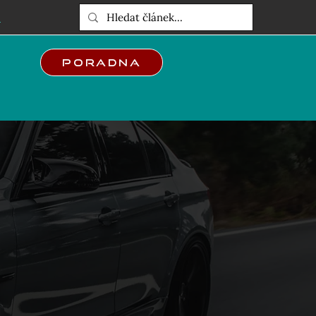
E
Poradna