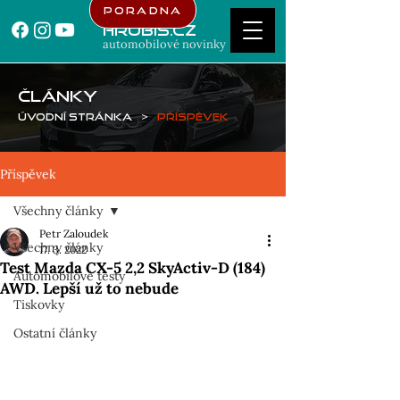
Poradna
Hrubis.cz
automobilové novinky
ČLÁNKY
Úvodní stránka
>
Příspěvek
Příspěvek
Všechny články
Petr Zaloudek
Všechny články
17. 3. 2022
Test Mazda CX-5 2,2 SkyActiv-D (184)
Automobilové testy
AWD. Lepší už to nebude
Tiskovky
Ostatní články