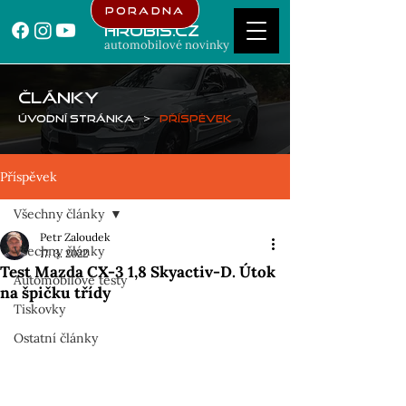
Poradna
Hrubis.cz
automobilové novinky
ČLÁNKY
Úvodní stránka
>
Příspěvek
Příspěvek
Všechny články
Petr Zaloudek
Všechny články
17. 3. 2022
Test Mazda CX-3 1,8 Skyactiv-D. Útok
Automobilové testy
na špičku třídy
Tiskovky
Ostatní články