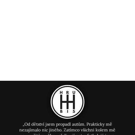
u srdce - 7/10
„Od dětství jsem propadl autům. Prakticky mě
nezajímalo nic jiného. Zatímco všichni kolem mě