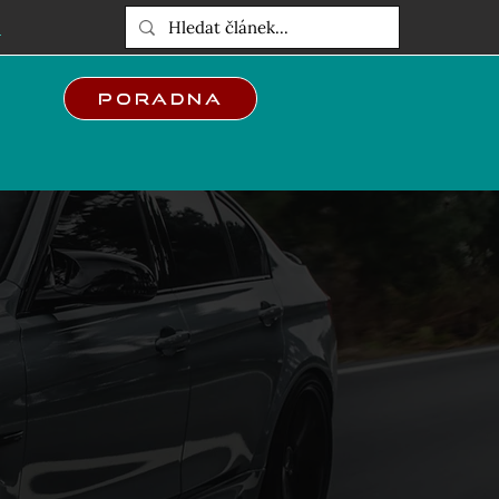
E
Poradna