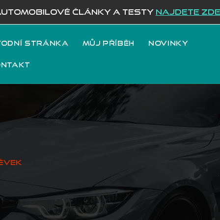
AUTOMOBILOVÉ ČLÁNKY A TESTY
NAJDETE ZD
odní stránka
Můj příběh
Novinky
ontakt
ěvek