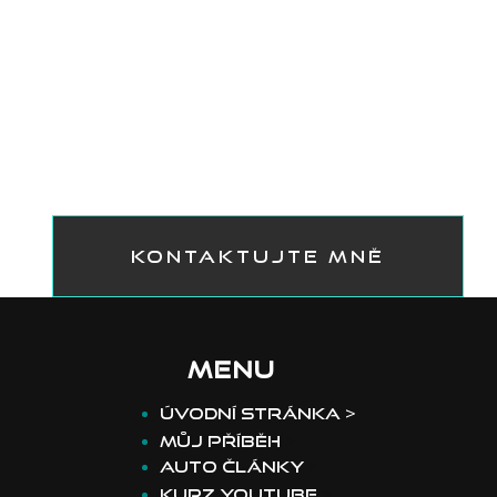
II bere dech
KONTAKTUJTE MNĚ
MENU
​Úvodní stránka >
Můj příběh
>
Auto články
>
Kurz youtube
>