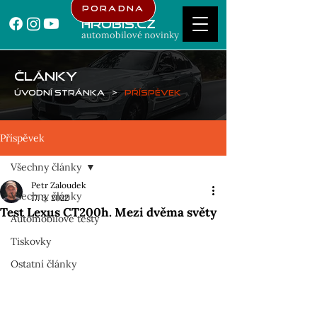
Poradna
Hrubis.cz
automobilové novinky
ČLÁNKY
Úvodní stránka
>
Příspěvek
Příspěvek
Všechny články
Petr Zaloudek
Všechny články
17. 3. 2022
Test Lexus CT200h. Mezi dvěma světy
Automobilové testy
Tiskovky
Ostatní články