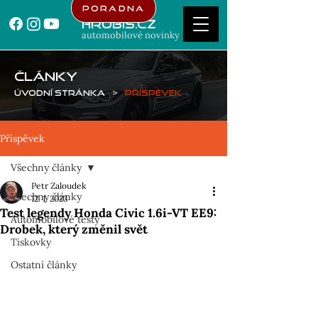
Poradna
Hrubis.cz
automobilové novinky
ČLÁNKY
Úvodní stránka
>
Příspěvek
Příspěvek
Všechny články
Petr Zaloudek
Všechny články
12. 1. 2023
Test legendy Honda Civic 1.6i-VT EE9:
Automobilové testy
Drobek, který změnil svět
Tiskovky
Ostatní články