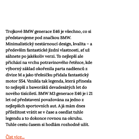
Trojkové BMW generace E46 je všechno, co si 
představujeme pod značkou BMW. 
Minimalistický nestárnoucí design, kvalita – a 
především fantastické jízdní vlastnosti, ať už 
sáhnete po jakékoliv verzi. To nejlepší ale 
přichází na vrchu potravinového řetězce, kde 
výborný základ okořenila parta nadšenců z 
divize M a jako třešničku přidala fantastický 
motor S54. Vznikla tak legenda, která přinesla 
to nejlepší z baworáků devadesátých let do 
nového tisíciletí. BMW M3 generace E46 je i 21 
let od představení považována za jedno z 
nejlepších sportovních aut. A já mám dnes 
příležitost vrátit se v čase a osedlat tuhle 
legendu a to dokonce rovnou na okruhu. 
Tuhle cestu časem si hodlám rozhodně užít.
Číst více...