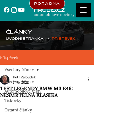
Poradna
Hrubis.cz
automobilové novinky
ČLÁNKY
Úvodní stránka
>
Příspěvek
Příspěvek
Všechny články
Petr Zaloudek
Všechny články
17. 3. 2022
TEST LEGENDY BMW M3 E46:
Automobilové testy
NESMRTELNÁ KLASIKA
Tiskovky
Ostatní články